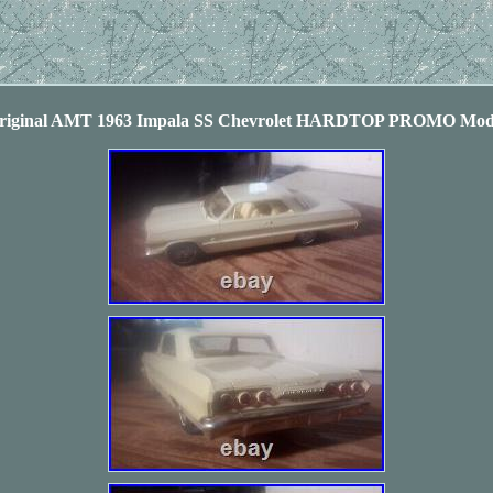
riginal AMT 1963 Impala SS Chevrolet HARDTOP PROMO Mod